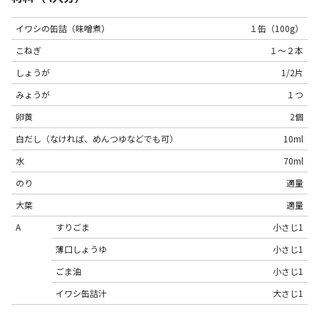
イワシの缶詰（味噌煮）
１缶（100g）
こねぎ
１〜２本
しょうが
1/2片
みょうが
１つ
卵黄
2個
白だし（なければ、めんつゆなどでも可）
10ml
水
70ml
のり
適量
大葉
適量
A
すりごま
小さじ1
薄口しょうゆ
小さじ1
ごま油
小さじ1
イワシ缶詰汁
大さじ1