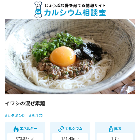
イワシの混ぜ素麺
#ビタミンD
#魚介類
エネルギー
カルシウム
食塩
373.88kcal
151.43mg
1.7g