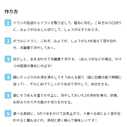
作り方
1
イワシの缶詰からイワシを取り出して、粗めに刻む。こねぎは小口切り
に、みょうがはみじん切りして、しょうがはすりおろす。
2
ボウルにイワシ、こねぎ、みょうが、しょうがとAを加えて混ぜ合わ
せ、冷蔵庫で冷やしておく。
3
白だしと、水を合わせて冷蔵庫で冷やす。（めんつゆなどの場合、かけ
つゆ程度の薄めにのばす）
4
鍋にたっぷりのお湯を沸かしてそうめんを茹で（袋に記載の茹で時間に
従って）、ザルにあげてしっかり氷水で冷やして、水分をきる。
5
器にそうめんを盛りその上に、冷やしておいた2の具材を乗せ、卵黄、
お好みでのりや大葉の千切りをのせる。
6
食べる直前に、3のつゆをかけて出来上がり。＊食べる前によく混ぜ合
わせると麺もほぐれ、具材と良く絡んで美味しいです！