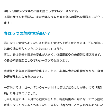
4月～6月はメンタルの不調を起こしやすいシーズン
です。
不調の
サインや予防法
、また
カルシウムとメンタルの意外な関係
をご紹介し
ます！
春はうつの危険性が高い？
春になって気候もよくなり空も明るく気分も上がるかと思えば、逆に気持ち
は
暗く沈みがち
ということはないでしょうか。
実は、春は気候や環境の変化が大きく、
体温調節や心の疲労に順応できず、
心身の不調を起こしやすいシーズン
でもあります。
寒暖差や新年度で環境が変化することで、
心身に大きな負荷
がかかり、
自律
神経が乱れてしまう
ためです。
一昔前までは、ゴールデンウイーク明けに症状が出ることが多いので
「5月
病」
と呼ばれていました。
しかし最近では、４月から症状が出たり、梅雨時期の６月になってから症状
が重くなったりする人も多くなり、全般に
「春うつ」
とも言われるようにな