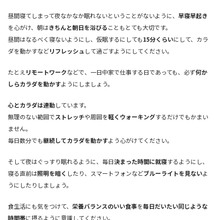
昼間寝てしまって夜なかなか眠れないということがないように、
早寝早起き
を心がけ、朝は
きちんと朝日を浴びる
こともとても大切です。
昼間はなるべく寝ないようにし、仮眠するにしても
15分くらい
にして、カラ
ダを動かすなど
リフレッシュ
して過ごすようにしてください。
たとえ
リモートワーク
などで、一日中家で仕事する日であっても、必ず
何か
しらカラダを動かす
ようにしましょう。
心とカラダは連動
しています。
無理のない範囲で
ストレッチ
や周囲を
軽くウォーキング
するだけでもかまい
ません。
毎日数分でも
継続してカラダを動かす
よう心がけてください。
そして夜はぐっすり眠れるように、毎日
決まった時間に就寝
するようにし、
寝る直前は
照明を暗く
したり、スマートフォンなど
ブルーライトを見ない
よ
うにしたりしましょう。
食生活にも気をつけて、
栄養バランスのいい食事
を
毎日だいたい同じような
時間帯
に摂るように意識してください。