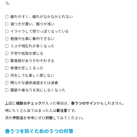
う。
□ 疲れやすく、疲れがなかなかとれない
□ 寝つきが悪い、眠りが浅い
□ イライラして怒りっぽくなっている
□ 勉強や仕事に集中できない
□ ミスや物忘れが多くなった
□ 不安や孤独を感じる
□ 緊張感がありそわそわする
□ 表情が乏しくなった
□ 何をしても楽しく感じない
□ 明らかな食欲減退または過食
□ 服装や身なりを気にしなくなった
上記に
複数のチェック
が入った場合は、
春うつのサイン
かもしれません。
特にたくさん当てはまった人は
要注意
です。
次の
予防法
を参考にぜひ
対策
してみてください。
春うつを防ぐための５つの対策