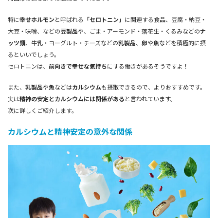
特に
幸せホルモン
と呼ばれる
「セロトニン」
に関連する食品、豆腐・納豆・
大豆・味噌、などの
豆製品
や、ごま・アーモンド・落花生・くるみなどの
ナ
ッツ類
、牛乳・ヨーグルト・チーズなどの
乳製品
、
卵
や
魚
などを積極的に摂
るといいでしょう。
セロトニンは、
前向きで幸せな気持ち
にする働きがあるそうですよ！
また、
乳製品
や
魚
などは
カルシウム
も摂取できるので、よりおすすめです。
実は
精神の安定とカルシウムには関係がある
と言われています。
次に詳しくご紹介します。
カルシウムと精神安定の意外な関係