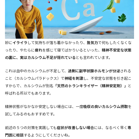
妙に
イライラ
して気持ちが落ち着かなかったり、
無気力
で何もしたくなくな
ったり、やたらに
疲れ
を感じて寝てばかりいるといった、
精神不安定な状態
の裏に、実はカルシウム不足が隠れている
とも言われています。
これは血中のカルシウムが不足して、
過剰に副甲状腺ホルモンが分泌
される
こと（カルシウムパラドックス）で
神経を刺激
し、不安定な状態を引き起こ
すからで、カルシウムが別名
「天然のトランキライザー（精神安定剤）」
と
呼ばれる所以でもあります。
精神状態がなかなか安定しない場合には、一度
吸収の良いカルシウム摂取
を
試してみるのもおすすめです。
前述の５つの対策を実践しても
症状が改善しない場合
には、なるべく早く
専
門医に相談
するようにしてくださいね。