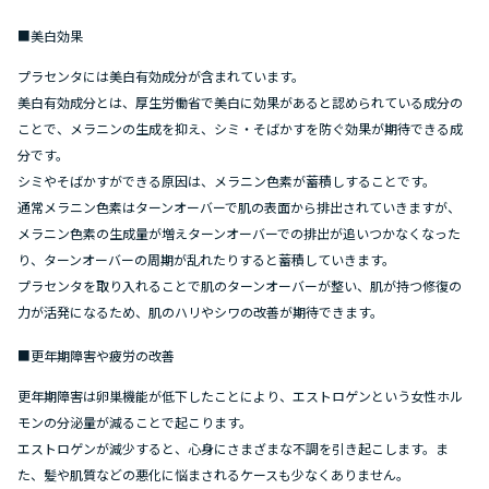
■美白効果
プラセンタには美白有効成分が含まれています。
美白有効成分とは、厚生労働省で美白に効果があると認められている成分の
ことで、メラニンの生成を抑え、シミ・そばかすを防ぐ効果が期待できる成
分です。
シミやそばかすができる原因は、メラニン色素が蓄積しすることです。
通常メラニン色素はターンオーバーで肌の表面から排出されていきますが、
メラニン色素の生成量が増えターンオーバーでの排出が追いつかなくなった
り、ターンオーバーの周期が乱れたりすると蓄積していきます。
プラセンタを取り入れることで肌のターンオーバーが整い、肌が持つ修復の
力が活発になるため、肌のハリやシワの改善が期待できます。
■更年期障害や疲労の改善
更年期障害は卵巣機能が低下したことにより、エストロゲンという女性ホル
モンの分泌量が減ることで起こります。
エストロゲンが減少すると、心身にさまざまな不調を引き起こします。ま
た、髪や肌質などの悪化に悩まされるケースも少なくありません。