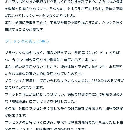
ミネラルは私たちの細胞などを新しく作り出す材料であり、さらに体の機能
を調整する働きもあります。そのため、ミネラルが不足すると、身体の不調
が起こってしまうケースも少なくありません。
また、過剰に摂取をすると、中毒や身体の不調を起こすため、バランス良く
摂取することが必要です。
プラセンタの歴史は長い
プラセンタの歴史は長く、漢方の世界では「紫河車（シカシャ）」と呼ば
れ、古くは中国の皇帝たちや楊貴妃に重宝されていました。
また、酷い副作用がないことから、虚弱体質や不妊症に悩む女性、お年寄り
からも体質の改善のために愛用されていたのです。
プラセンタが医療として用いられるようになったのは、1930年代の旧ソ連が
始まりといわれています。
フィラトフ博士が当時としては珍しい、病気の患部の中に別の組織を埋め込
む「組織療法」にプラセンタを使用しました。
その後、各国でプラセンタに関して多くの研究論文が発表され、法律の制定
が始まります。
プラセンタの研究はさらに進み、現代では厚生労働省の認可を受けたヒト由
来のプラセンタが、医療機関で取り扱われています。