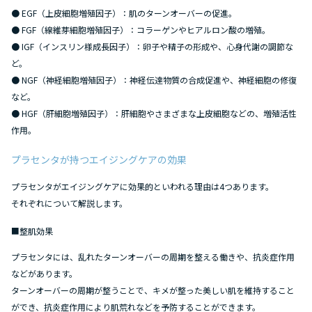
● EGF（上皮細胞増殖因子）：肌のターンオーバーの促進。
● FGF（線維芽細胞増殖因子）：コラーゲンやヒアルロン酸の増殖。
● IGF（インスリン様成長因子）：卵子や精子の形成や、心身代謝の調節な
ど。
● NGF（神経細胞増殖因子）：神経伝達物質の合成促進や、神経細胞の修復
など。
● HGF（肝細胞増殖因子）：肝細胞やさまざまな上皮細胞などの、増殖活性
作用。
プラセンタが持つエイジングケアの効果
プラセンタがエイジングケアに効果的といわれる理由は4つあります。
それぞれについて解説します。
■整肌効果
プラセンタには、乱れたターンオーバーの周期を整える働きや、抗炎症作用
などがあります。
ターンオーバーの周期が整うことで、キメが整った美しい肌を維持すること
ができ、抗炎症作用により肌荒れなどを予防することができます。