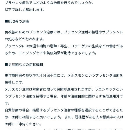
プラセンタ療法ではどのような治療を行うのでしょうか。
以下で詳しく解説します。
■肌改善の治療
肌改善のためのプラセンタ治療では、プラセンタ注射の接種やサプリメント
の処方などが行われます。
プラセンタには保湿や細胞の増殖・再生、コラーゲンの生成などの働きがあ
るため、エイジングケアや美肌効果が期待できるでしょう。
■更年期などの症状緩和
更年期障害の症状や乳汁分泌不全には、メルスモンというプラセンタ注射を
接種します。
メルスモン注射は対象者に限って保険が適用されますが、ラエンネックとい
うプラセンタ注射を接種する場合、年齢や治療目的に関わらず保険適用外で
す。
自費診療の場合、接種するプラセンタ注射の種類を選択することができるた
め、医師に相談すると良いでしょう。 また、既往歴がある人や服薬中の人は
医師にご申告ください。