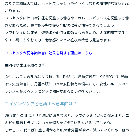
また更年期障害では、ホットフラッシュやイライラなどの精神的な症状も起
こります。
プラセンタには自律神経を調整する働きや、ホルモンバランスを調整する働
きがあるため、更年期障害の症状全般の改善が期待できるでしょう。
プラセンタには疲労回復効果や血行促進効果もあるため、更年期障害で生じ
やすい肩こりやむくみ、倦怠感といった症状の改善も見込めます。
プラセンタが更年期障害に効果を発する理由はこちら
■PMSや生理不順の改善
女性ホルモンの乱れにより起こる、PMS（月経前症候群）やPMDD（月経前
不快気分障害）、月経不順といった女性特有の悩みにも、女性ホルモンのバ
ランスを整えるプラセンタは効果があるといわれています。
エイジングケアを意識すべき年齢は？
20代前半の肌はハリと潤いに満ちており、シワやシミといった悩みより、ニ
キビや皮脂トラブルといった悩みを抱えている人が多いでしょう。
しかし、20代半ばに差し掛かると肌の水分量が徐々に減っていくため、肌の