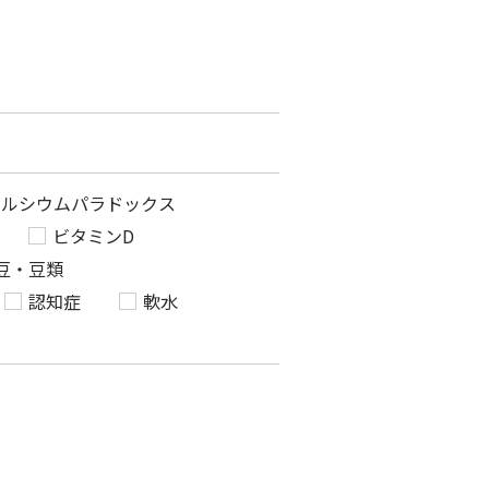
カルシウムパラドックス
ビタミンD
豆・豆類
認知症
軟水