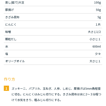
蒸し(茹で)大豆
100g
厚揚げ
50g
きざみ昆布
5g
にんにく
１片
味噌
大さじ1/2
顆粒だし
小さじ１
水
600ml
塩
少々
オリーブオイル
大さじ１
作り方
1
ズッキーニ、パプリカ、玉ねぎ、人参、しめじ、厚揚げは5mm角程度
に切る。にんにくはみじん切りにする。きざみ昆布は水に2〜３分程つ
けて水気をきり、粗みじん切りにする。