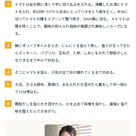
2
トマトは反対側に浅く十字に切り込みを入れる。沸騰したお湯にトマ
トを入れ、約20秒つけたら氷水にとってヘタをとり皮をむく。半分に
切ってトマトの種をスプーンで取り除き、5mm角に切る。 ＊トマトは
種を除くことで、酸味が抑えられ旨味が強調され美味しいスープにな
る。
3
鍋にオリーブオイルをひき、にんにくを加えて熱し、香りが立ってきた
らズッキーニ、パプリカ、玉ねぎ、人参、しめじを入れて野菜がしん
なりするまで中火で炒める。
4
そこにトマトを加え、汁気が出て形が崩れてくるまで炒める。
5
大豆、きざみ昆布、厚揚げ、水を入れかき混ぜたら蓋をして中〜弱火
で15分煮込む。
6
顆粒だしを加えかき混ぜたら、火を止めて味噌を溶かし、最後に塩で
味を整えたらできあがり。