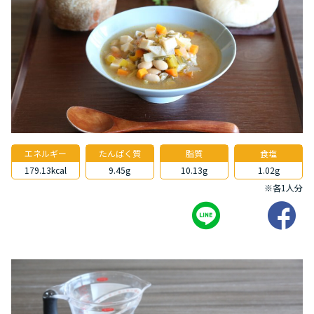
エネルギー
たんぱく質
脂質
食塩
179.13kcal
9.45g
10.13g
1.02g
※各1人分