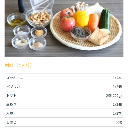
材料
（4人分）
ズッキーニ
1/2本
パプリカ
1/2個
トマト
2個(200g)
玉ねぎ
1/2個
人参
1/2本
しめじ
50g